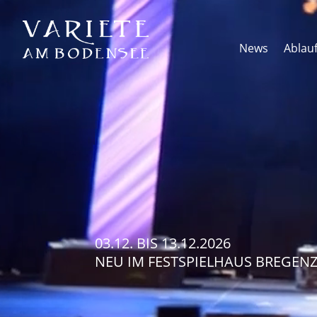
Video-
Player
News
Ablau
03.12.
BIS
13.12.2026
NEU IM FESTSPIELHAUS BREGEN