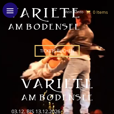
Video-
Player
0 Items
Mein Konto
TICKETS BUCHEN
03.12.
BIS
13.12.2026