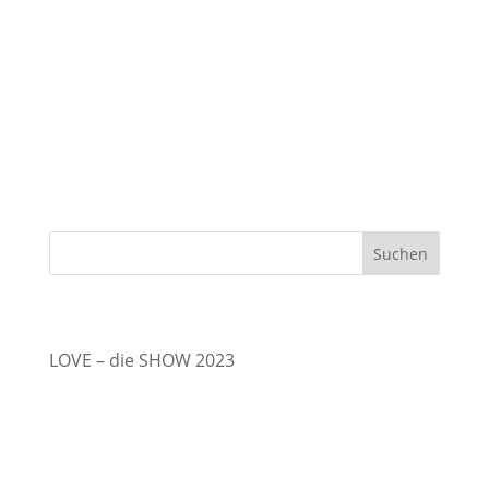
Event
27.11.2025
08.12.2026 14:00 - 06.12.2026 16:30 Hier können
Sie direkt Ihre Tickets buchen: Wählen Sie Ihre
Sitzplätze Erwachsener: € 65,- Kind (bis 12
Jahre): € 25,- Getränke & Snacks können direkt
vor Ort bestellt...
Suchen
Recent Posts
LOVE – die SHOW 2023
Recent Comments
Es sind keine Kommentare vorhanden.