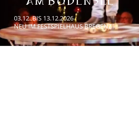
03.12.
BIS
13.12.2026
NEU IM FESTSPIELHAUS BREGENZ
So, 13.12.2026 – Familien
Event
27.11.2025
12.12.2026 14:00 - 16:30 Hier können Sie direkt
Ihre Tickets buchen: Wählen Sie Ihre Sitzplätze
Erwachsener: € 65,- Kind (bis 12 Jahre): € 25,-
Getränke & Snacks können direkt vor Ort
bestellt...
Di, 08.12.2026 – Familien